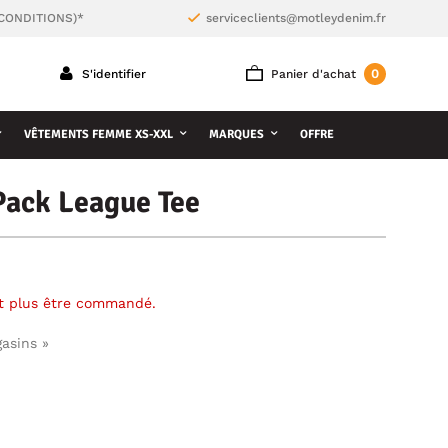
 CONDITIONS)*
serviceclients@motleydenim.fr
0
S'identifier
Panier d'achat
VÊTEMENTS FEMME XS-XXL
MARQUES
OFFRE
Pack League Tee
ut plus être commandé.
gasins »