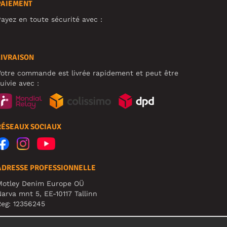
PAIEMENT
ayez en toute sécurité avec :
LIVRAISON
otre commande est livrée rapidement et peut être
uivie avec :
RÉSEAUX SOCIAUX
ADRESSE PROFESSIONNELLE
Motley Denim Europe OÜ
arva mnt 5, EE-10117 Tallinn
eg: 12356245
TTENTION ! N'envoyez pas les retours de produits à