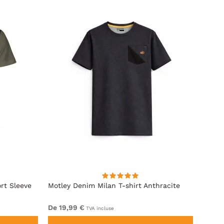
rt Sleeve
Motley Denim Milan T-shirt Anthracite
Kam J
With 
De 19,99 €
34,99
TVA incluse