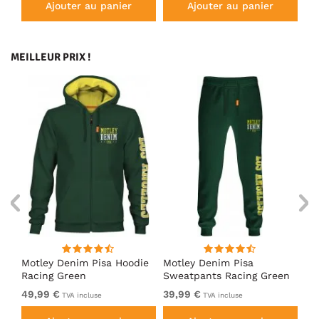
Ajouter au panier
Ajouter au panier
MEILLEUR PRIX !
irt
Motley Denim Pisa Hoodie
Motley Denim Pisa
Mo
Racing Green
Sweatpants Racing Green
Ho
49,99 €
39,99 €
49
TVA incluse
TVA incluse