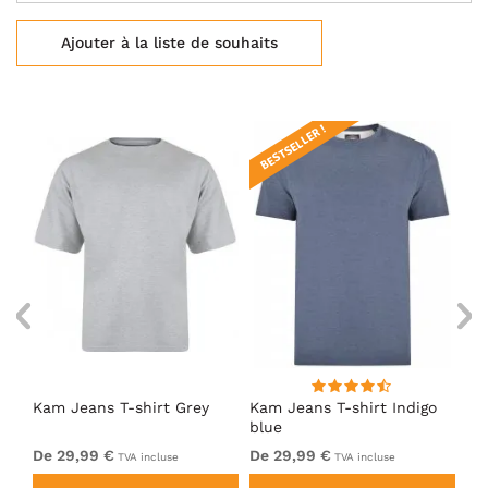
Ajouter à la liste de souhaits
BESTSELLER !
Kam Jeans T-shirt Grey
Kam Jeans T-shirt Indigo
Ka
blue
De 29,99 €
De 29,99 €
De
TVA incluse
TVA incluse