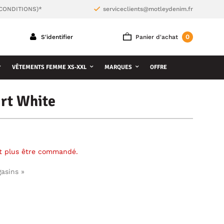
 CONDITIONS)*
serviceclients@motleydenim.fr
0
S'identifier
Panier d'achat
VÊTEMENTS FEMME XS-XXL
MARQUES
OFFRE
rt White
ut plus être commandé.
gasins »