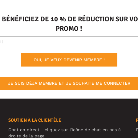
T BÉNÉFICIEZ DE 10 % DE RÉDUCTION SUR 
PROMO !
OUI, JE VEUX DEVENIR MEMBRE !
JE SUIS DÉJÀ MEMBRE ET JE SOUHAITE ME CONNECTER
SOUTIEN À LA CLIENTÈLE
Chat en direct - cliquez sur l'icône de chat en bas à
P
droite de la page.