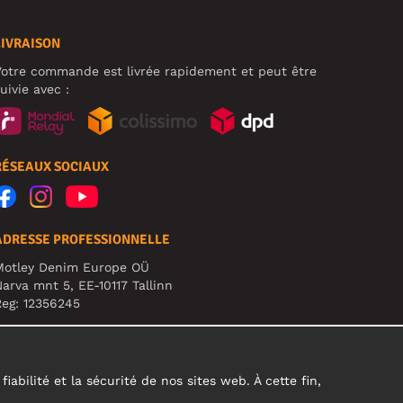
LIVRAISON
otre commande est livrée rapidement et peut être
uivie avec :
RÉSEAUX SOCIAUX
ADRESSE PROFESSIONNELLE
Motley Denim Europe OÜ
arva mnt 5, EE-10117 Tallinn
eg: 12356245
TTENTION ! N'envoyez pas les retours de produits à
ette adresse !
abilité et la sécurité de nos sites web. À cette fin,