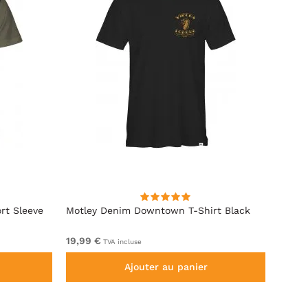
rt Sleeve
Motley Denim Downtown T-Shirt Black
Motle
19,99 €
De 11,
TVA incluse
Ajouter au panier