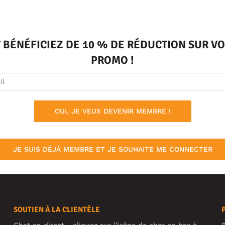
T BÉNÉFICIEZ DE 10 % DE RÉDUCTION SUR 
PROMO !
OUI, JE VEUX DEVENIR MEMBRE !
JE SUIS DÉJÀ MEMBRE ET JE SOUHAITE ME CONNECTER
SOUTIEN À LA CLIENTÈLE
Chat en direct - cliquez sur l'icône de chat en bas à
P