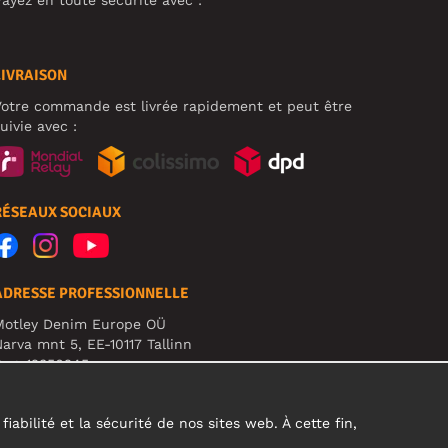
LIVRAISON
otre commande est livrée rapidement et peut être
uivie avec :
RÉSEAUX SOCIAUX
ADRESSE PROFESSIONNELLE
Motley Denim Europe OÜ
arva mnt 5, EE-10117 Tallinn
eg: 12356245
TTENTION ! N'envoyez pas les retours de produits à
ette adresse !
abilité et la sécurité de nos sites web. À cette fin,