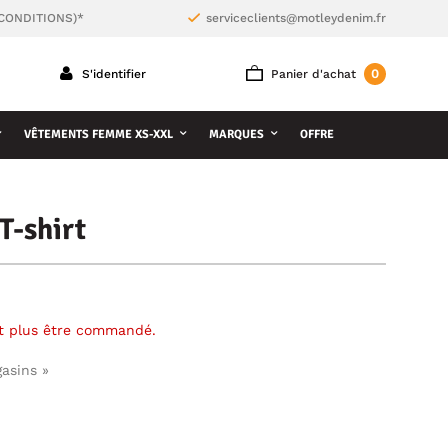
 CONDITIONS)*
serviceclients@motleydenim.fr
0
S'identifier
Panier d'achat
VÊTEMENTS FEMME XS-XXL
MARQUES
OFFRE
-shirt
ut plus être commandé.
gasins »