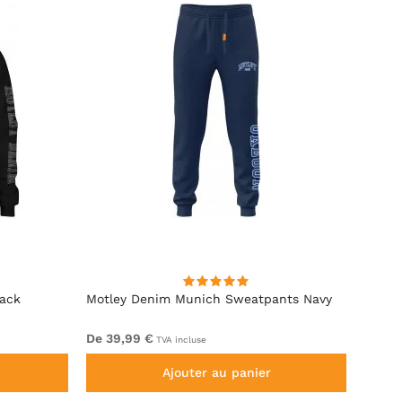
lack
Motley Denim Munich Sweatpants Navy
Motle
De 39,99 €
De 49
TVA incluse
Ajouter au panier