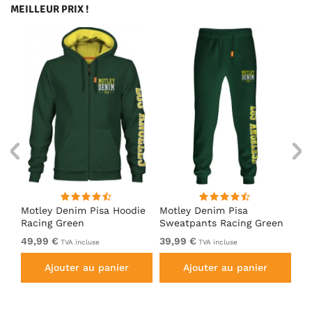
MEILLEUR PRIX !
irt
Motley Denim Pisa Hoodie
Motley Denim Pisa
Mo
Racing Green
Sweatpants Racing Green
Ho
49,99 €
39,99 €
49
TVA incluse
TVA incluse
Ajouter au panier
Ajouter au panier