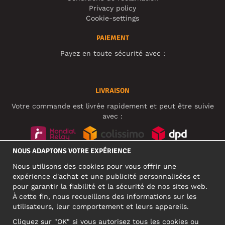
Privacy policy
Cookie-settings
PAIEMENT
Payez en toute sécurité avec :
LIVRAISON
Votre commande est livrée rapidement et peut être suivie
avec :
NOUS ADAPTONS VOTRE EXPÉRIENCE
RÉSEAUX SOCIAUX
Nous utilisons des cookies pour vous offrir une
expérience d'achat et une publicité personnalisées et
pour garantir la fiabilité et la sécurité de nos sites web.
À cette fin, nous recueillons des informations sur les
ADRESSE PROFESSIONNELLE
utilisateurs, leur comportement et leurs appareils.
Motley Denim Europe OÜ
Cliquez sur "OK" si vous autorisez tous les cookies ou
Narva mnt 5, EE-10117 Tallinn