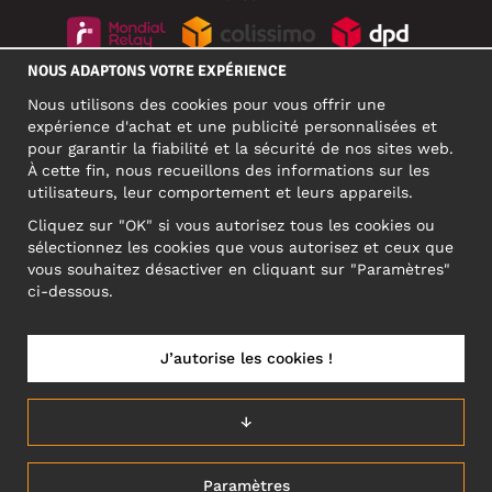
NOUS ADAPTONS VOTRE EXPÉRIENCE
RÉSEAUX SOCIAUX
Nous utilisons des cookies pour vous offrir une
expérience d'achat et une publicité personnalisées et
pour garantir la fiabilité et la sécurité de nos sites web.
À cette fin, nous recueillons des informations sur les
ADRESSE PROFESSIONNELLE
utilisateurs, leur comportement et leurs appareils.
Motley Denim Europe OÜ
Cliquez sur "OK" si vous autorisez tous les cookies ou
Narva mnt 5, EE-10117 Tallinn
sélectionnez les cookies que vous autorisez et ceux que
Reg: 12356245
vous souhaitez désactiver en cliquant sur "Paramètres"
ATTENTION ! N'envoyez pas les retours de produits à cette
ci-dessous.
adresse !
J’autorise les cookies !
FRANCE/FRANÇAIS (FR)
↓
Paramètres