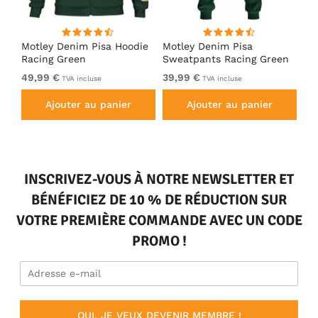
irt
Motley Denim Pisa Hoodie
Motley Denim Pisa
Mo
Racing Green
Sweatpants Racing Green
Ho
49,99 €
39,99 €
49
TVA incluse
TVA incluse
Ajouter au panier
Ajouter au panier
INSCRIVEZ-VOUS À NOTRE NEWSLETTER ET
BÉNÉFICIEZ DE 10 % DE RÉDUCTION SUR
VOTRE PREMIÈRE COMMANDE AVEC UN CODE
PROMO !
OUI, JE VEUX DEVENIR MEMBRE !