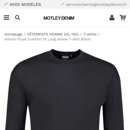
4000 MODÈLES
serviceclients@motleydenim.fr
Homepage
VÊTEMENTS HOMME 2XL-14XL
T-shirts
Adamo Floyd Comfort fit Long sleeve T-shirt Black