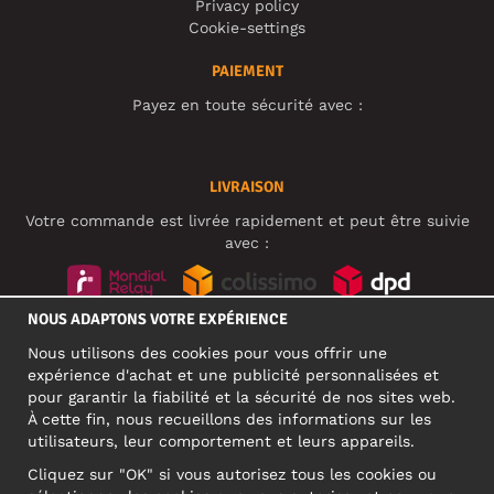
Privacy policy
Cookie-settings
PAIEMENT
Payez en toute sécurité avec :
LIVRAISON
Votre commande est livrée rapidement et peut être suivie
avec :
NOUS ADAPTONS VOTRE EXPÉRIENCE
RÉSEAUX SOCIAUX
Nous utilisons des cookies pour vous offrir une
expérience d'achat et une publicité personnalisées et
pour garantir la fiabilité et la sécurité de nos sites web.
À cette fin, nous recueillons des informations sur les
ADRESSE PROFESSIONNELLE
utilisateurs, leur comportement et leurs appareils.
Motley Denim Europe OÜ
Cliquez sur "OK" si vous autorisez tous les cookies ou
Narva mnt 5, EE-10117 Tallinn