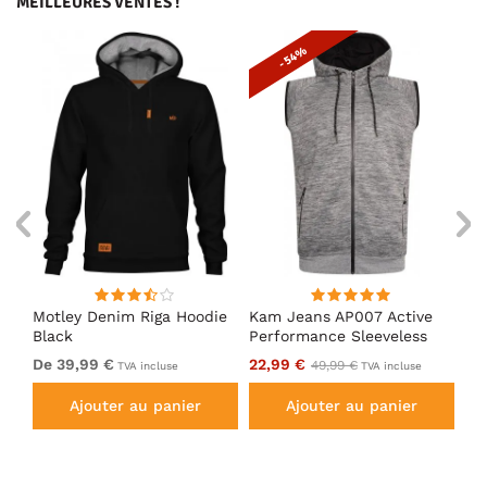
MEILLEURES VENTES !
- 54%
en
Motley Denim Riga Hoodie
Kam Jeans AP007 Active
Mo
Black
Performance Sleeveless
Ho
Hoody Grey
De 39,99 €
22,99 €
De
49,99 €
TVA incluse
TVA incluse
Ajouter au panier
Ajouter au panier