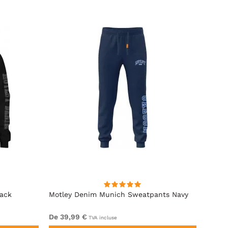
lack
Motley Denim Munich Sweatpants Navy
Motle
De 39,99 €
De 49
TVA incluse