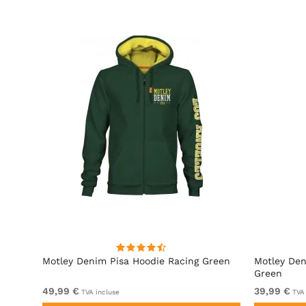
ite
Motley Denim Pisa Hoodie Racing Green
Motley Den
Green
49,99 €
39,99 €
TVA incluse
TVA 