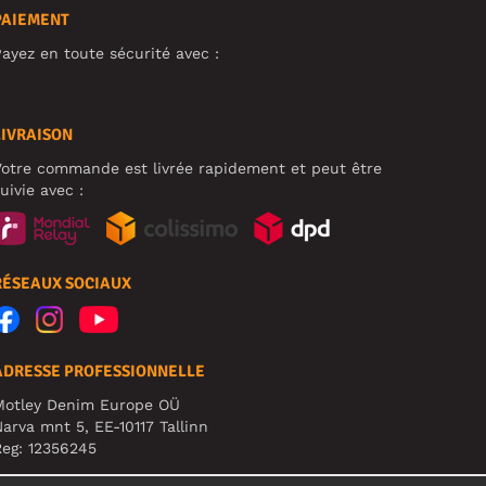
PAIEMENT
ayez en toute sécurité avec :
LIVRAISON
otre commande est livrée rapidement et peut être
uivie avec :
RÉSEAUX SOCIAUX
ADRESSE PROFESSIONNELLE
Motley Denim Europe OÜ
arva mnt 5, EE-10117 Tallinn
eg: 12356245
TTENTION ! N'envoyez pas les retours de produits à