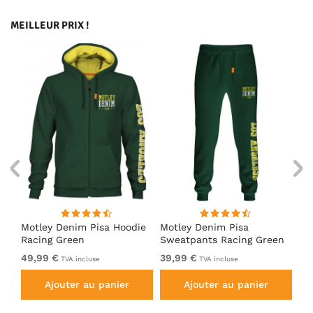
MEILLEUR PRIX !
irt
Motley Denim Pisa Hoodie
Motley Denim Pisa
Mo
Racing Green
Sweatpants Racing Green
Ho
49,99 €
39,99 €
49
TVA incluse
TVA incluse
Ajouter au panier
Ajouter au panier