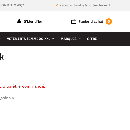
 CONDITIONS)*
serviceclients@motleydenim.fr
0
S'identifier
Panier d'achat
VÊTEMENTS FEMME XS-XXL
MARQUES
OFFRE
k
ut plus être commandé.
gasins »