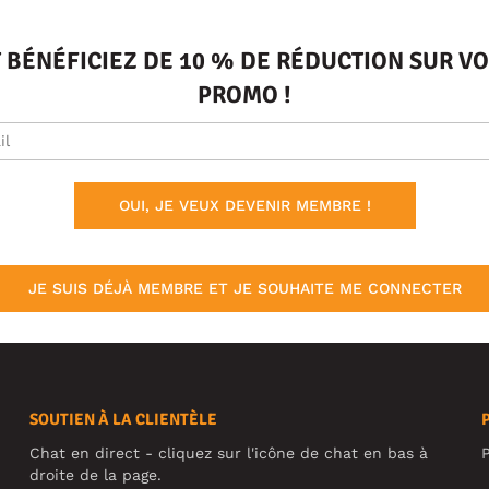
T BÉNÉFICIEZ DE 10 % DE RÉDUCTION SUR 
PROMO !
OUI, JE VEUX DEVENIR MEMBRE !
JE SUIS DÉJÀ MEMBRE ET JE SOUHAITE ME CONNECTER
SOUTIEN À LA CLIENTÈLE
Chat en direct - cliquez sur l'icône de chat en bas à
P
droite de la page.