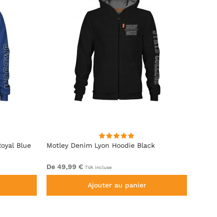
oyal Blue
Motley Denim Lyon Hoodie Black
Motle
De 49,99 €
De 44
TVA incluse
Ajouter au panier