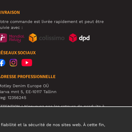
LIVRAISON
otre commande est livrée rapidement et peut être
uivie avec :
RÉSEAUX SOCIAUX
ADRESSE PROFESSIONNELLE
Motley Denim Europe OÜ
arva mnt 5, EE-10117 Tallinn
eg: 12356245
TTENTION ! N'envoyez pas les retours de produits à
ette adresse !
abilité et la sécurité de nos sites web. À cette fin,