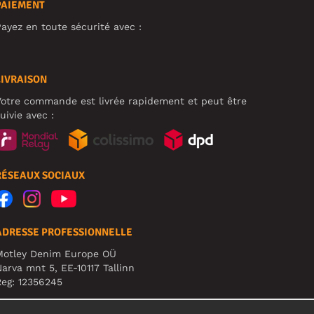
PAIEMENT
ayez en toute sécurité avec :
LIVRAISON
otre commande est livrée rapidement et peut être
uivie avec :
RÉSEAUX SOCIAUX
ADRESSE PROFESSIONNELLE
Motley Denim Europe OÜ
arva mnt 5, EE-10117 Tallinn
eg: 12356245
TTENTION ! N'envoyez pas les retours de produits à