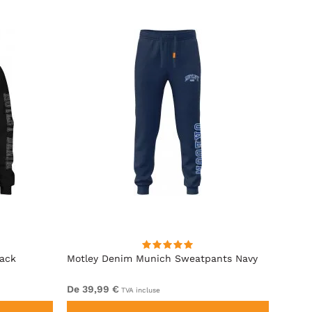
lack
Motley Denim Munich Sweatpants Navy
Motle
De 39,99 €
De 49
TVA incluse