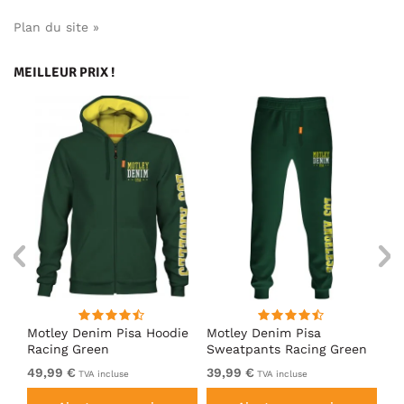
Plan du site »
MEILLEUR PRIX !
irt
Motley Denim Pisa Hoodie
Motley Denim Pisa
Mo
Racing Green
Sweatpants Racing Green
Ho
49,99 €
39,99 €
49
TVA incluse
TVA incluse