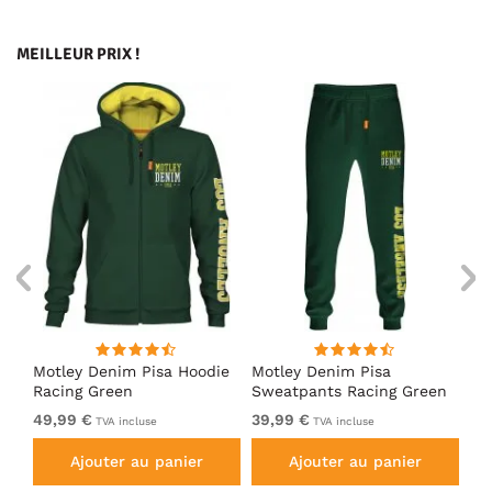
MEILLEUR PRIX !
irt
Motley Denim Pisa Hoodie
Motley Denim Pisa
Mo
Racing Green
Sweatpants Racing Green
Ho
49,99 €
39,99 €
49
TVA incluse
TVA incluse
Ajouter au panier
Ajouter au panier