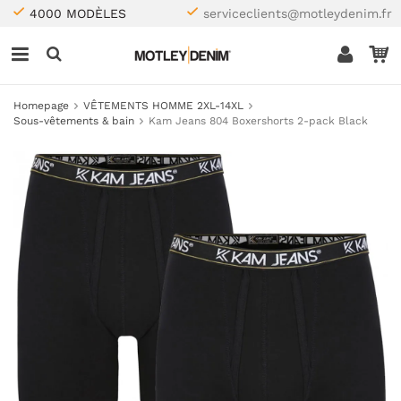
4000 MODÈLES
serviceclients@motleydenim.fr
Homepage
VÊTEMENTS HOMME 2XL-14XL
Sous-vêtements & bain
Kam Jeans 804 Boxershorts 2-pack Black