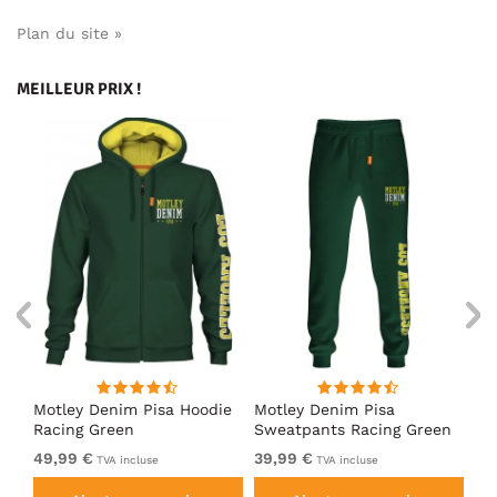
Plan du site »
MEILLEUR PRIX !
irt
Motley Denim Pisa Hoodie
Motley Denim Pisa
Mo
Racing Green
Sweatpants Racing Green
Ho
49,99 €
39,99 €
49
TVA incluse
TVA incluse