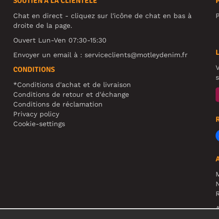
SOUTIEN À LA CLIENTÈLE
Chat en direct - cliquez sur l'icône de chat en bas à
P
droite de la page.
Ouvert Lun-Ven 07:30-15:30
Envoyer un email à :
serviceclients@motleydenim.fr
V
CONDITIONS
s
*Conditions d'achat et de livraison
Conditions de retour et d'échange
Conditions de réclamation
Privacy policy
Cookie-settings
N
R
A
c