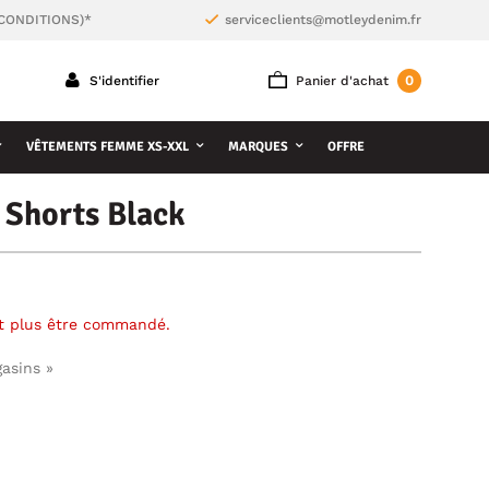
 CONDITIONS)*
serviceclients@motleydenim.fr
0
S'identifier
Panier d'achat
VÊTEMENTS FEMME XS-XXL
MARQUES
OFFRE
 Shorts Black
ut plus être commandé.
gasins »