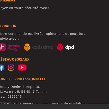
PAIEMENT
ayez en toute sécurité avec :
LIVRAISON
otre commande est livrée rapidement et peut être
uivie avec :
RÉSEAUX SOCIAUX
ADRESSE PROFESSIONNELLE
Motley Denim Europe OÜ
arva mnt 5, EE-10117 Tallinn
eg: 12356245
TTENTION ! N'envoyez pas les retours de produits à
ette adresse !