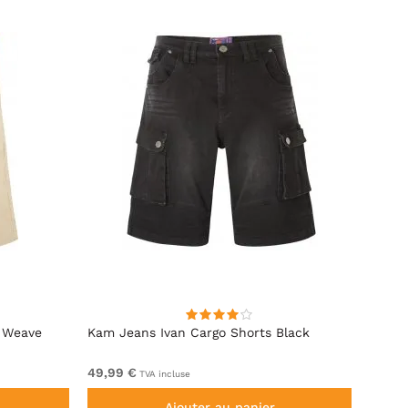
 Weave
Kam Jeans Ivan Cargo Shorts Black
D555 
Élasti
49,99 €
De 59
TVA incluse
Ajouter au panier