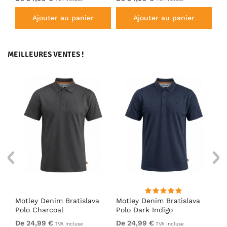
Ajouter au panier
Ajouter au panier
MEILLEURES VENTES !
Motley Denim Bratislava
Motley Denim Bratislava
Es
oi
Polo Charcoal
Polo Dark Indigo
De 24,99 €
De 24,99 €
39
TVA incluse
TVA incluse