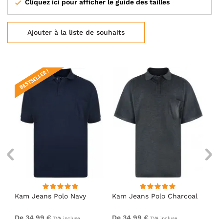
Cliquez ici pour afficher le guide des tailles
Ajouter à la liste de souhaits
BESTSELLER !
Kam Jeans Polo Navy
Kam Jeans Polo Charcoal
Ka
De 34,99 €
De 34,99 €
De
TVA incluse
TVA incluse