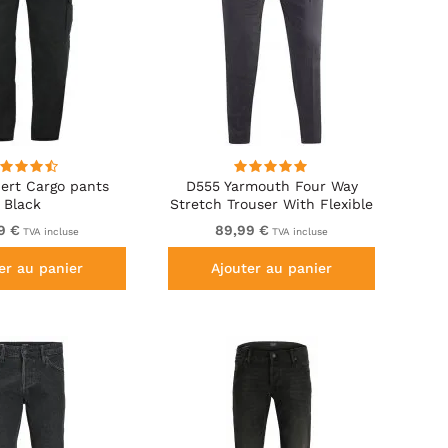
ert Cargo pants
D555 Yarmouth Four Way
Black
Stretch Trouser With Flexible
Waistband Black
9 €
89,99 €
TVA incluse
TVA incluse
er au panier
Ajouter au panier