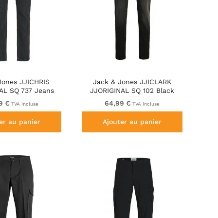
Jones JJICHRIS
Jack & Jones JJICLARK
AL SQ 737 Jeans
JJORIGINAL SQ 102 Black
ack Denim
Denim
9 €
64,99 €
TVA incluse
TVA incluse
er au panier
Ajouter au panier