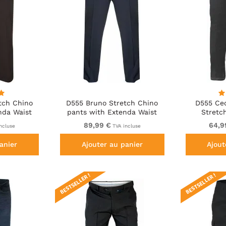
tch Chino
D555 Bruno Stretch Chino
D555 Ced
nda Waist
pants with Extenda Waist
Stretc
Indigo Blue
89,99 €
64,9
ncluse
TVA incluse
anier
Ajouter au panier
Ajout
BESTSELLER !
BESTSELLER !