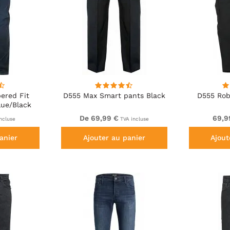
ered Fit
D555 Max Smart pants Black
D555 Rob
lue/Black
De 69,99 €
69,9
ncluse
TVA incluse
anier
Ajouter au panier
Ajout