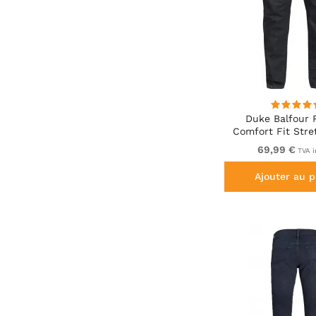
Duke Balfour 
Comfort Fit Stre
With Elasticated 
69,99 €
TVA i
Ajouter au p