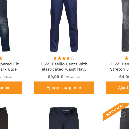
pered Fit
D555 Basilio Pants with
D555 Ben
ark Blue
elasticated waist Navy
Stretch 
69,99 €
64,9
 incluse
TVA incluse
anier
Ajouter au panier
Ajout
BESTSELLER !