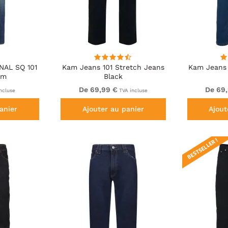
NAL SQ 101
Kam Jeans 101 Stretch Jeans
Kam Jeans 
im
Black
De 69,99 €
De 69
ncluse
TVA incluse
anier
Ajouter au panier
Ajout
BESTSELLER !