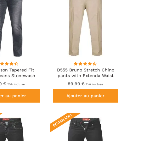
son Tapered Fit
D555 Bruno Stretch Chino
Jeans Stonewash
pants with Extenda Waist
Beige
9 €
89,99 €
TVA incluse
TVA incluse
er au panier
Ajouter au panier
BESTSELLER !