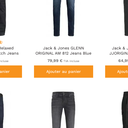
Relaxed
Jack & Jones GLENN
Jack & 
tch Jeans
ORIGINAL AM 812 Jeans Blue
JJORIGIN
Waist Black
Denim
Bl
79,99 €
64,9
ncluse
TVA incluse
anier
Ajouter au panier
Ajout