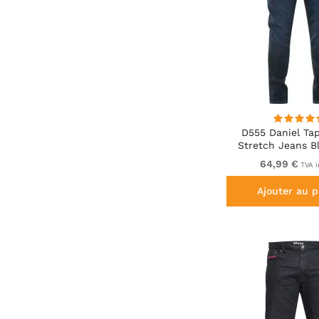
D555 Daniel Tap
Stretch Jeans B
Wash
64,99 €
TVA i
Ajouter au p