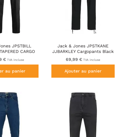
Jones JPSTBILL
Jack & Jones JPSTKANE
 TAPERED CARGO
JJBARKLEY Cargopants Black
SERS Black
9 €
69,99 €
TVA incluse
TVA incluse
er au panier
Ajouter au panier