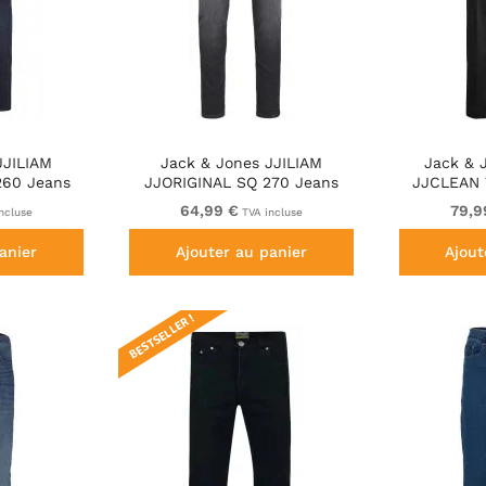
JJILIAM
Jack & Jones JJILIAM
Jack & 
260 Jeans
JJORIGINAL SQ 270 Jeans
JJCLEAN
im
Black Denim
TROU
64,99 €
79,9
ncluse
TVA incluse
anier
Ajouter au panier
Ajout
BESTSELLER !