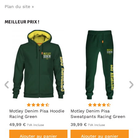
Plan du site »
MEILLEUR PRIX !
irt
Motley Denim Pisa Hoodie
Motley Denim Pisa
Mo
Racing Green
Sweatpants Racing Green
Ho
49,99 €
39,99 €
49
TVA incluse
TVA incluse
Ajouter au panier
Ajouter au panier