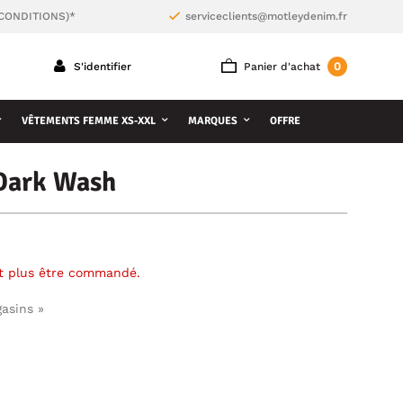
 CONDITIONS)*
serviceclients@motleydenim.fr
0
S'identifier
Panier d'achat
VÊTEMENTS FEMME XS-XXL
MARQUES
OFFRE
 Dark Wash
ut plus être commandé.
gasins »