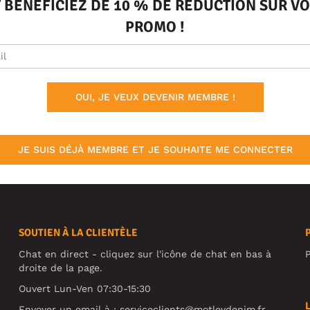
T BÉNÉFICIEZ DE 10 % DE RÉDUCTION SUR 
PROMO !
OUI, JE VEUX DEVENIR MEMBRE !
JE SUIS DÉJÀ MEMBRE ET JE SOUHAITE ME CONNECTER
SOUTIEN À LA CLIENTÈLE
Chat en direct - cliquez sur l'icône de chat en bas à
P
droite de la page.
Ouvert Lun-Ven 07:30-15:30
Envoyer un email à :
serviceclients@motleydenim.fr