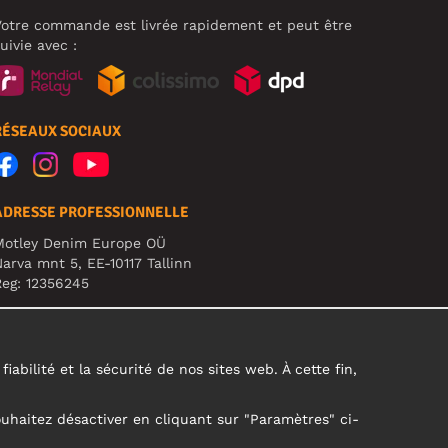
otre commande est livrée rapidement et peut être
uivie avec :
RÉSEAUX SOCIAUX
ADRESSE PROFESSIONNELLE
Motley Denim Europe OÜ
arva mnt 5, EE-10117 Tallinn
eg: 12356245
TTENTION ! N'envoyez pas les retours de produits à
ette adresse !
abilité et la sécurité de nos sites web. À cette fin,
ouhaitez désactiver en cliquant sur "Paramètres" ci-