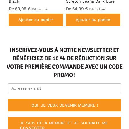
Black
Stretch Jeans Dark Blue
Bl
De 69,99 €
De 64,99 €
69
TVA incluse
TVA incluse
Ajouter au panier
Ajouter au panier
INSCRIVEZ-VOUS À NOTRE NEWSLETTER ET
BÉNÉFICIEZ DE 10 % DE RÉDUCTION SUR
VOTRE PREMIÈRE COMMANDE AVEC UN CODE
PROMO !
OUI, JE VEUX DEVENIR MEMBRE !
JE SUIS DÉJÀ MEMBRE ET JE SOUHAITE ME
CONNECTER