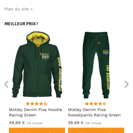
Plan du site »
MEILLEUR PRIX !
irt
Motley Denim Pisa Hoodie
Motley Denim Pisa
Mo
Racing Green
Sweatpants Racing Green
Ho
49,99 €
39,99 €
49
TVA incluse
TVA incluse