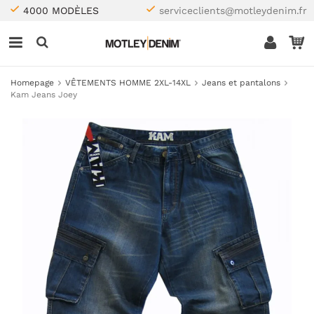
4000 MODÈLES
serviceclients@motleydenim.fr
Homepage
VÊTEMENTS HOMME 2XL-14XL
Jeans et pantalons
Kam Jeans Joey