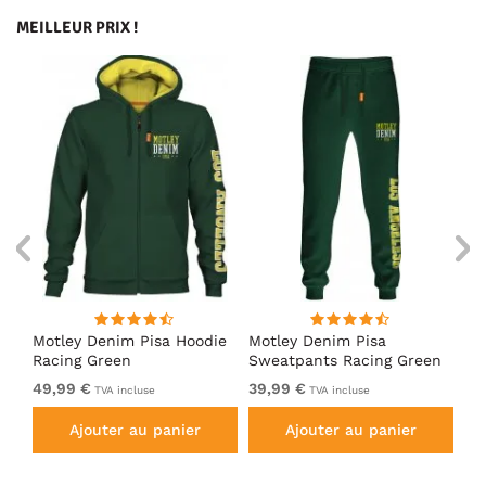
MEILLEUR PRIX !
irt
Motley Denim Pisa Hoodie
Motley Denim Pisa
Mo
Racing Green
Sweatpants Racing Green
Ho
49,99 €
39,99 €
49
TVA incluse
TVA incluse
Ajouter au panier
Ajouter au panier