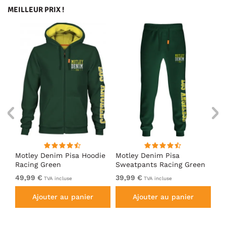
MEILLEUR PRIX !
irt
Motley Denim Pisa Hoodie
Motley Denim Pisa
Mo
Racing Green
Sweatpants Racing Green
Ho
49,99 €
39,99 €
49
TVA incluse
TVA incluse
Ajouter au panier
Ajouter au panier