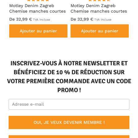
ng
Motley Denim Zagreb
Motley Denim Zagreb
Mo
Chemise manches courtes
Chemise manches courtes
Ch
Noir
Anthracite
Ka
De 32,99 €
De 32,99 €
De
TVA incluse
TVA incluse
Ajouter au panier
Ajouter au panier
INSCRIVEZ-VOUS À NOTRE NEWSLETTER ET
BÉNÉFICIEZ DE 10 % DE RÉDUCTION SUR
VOTRE PREMIÈRE COMMANDE AVEC UN CODE
PROMO !
OUI, JE VEUX DEVENIR MEMBRE !