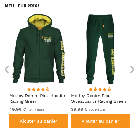
MEILLEUR PRIX !
irt
Motley Denim Pisa Hoodie
Motley Denim Pisa
Mo
Racing Green
Sweatpants Racing Green
Ho
49,99 €
39,99 €
49
TVA incluse
TVA incluse
Ajouter au panier
Ajouter au panier