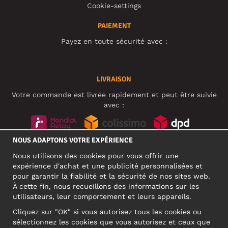
Cookie-settings
PAIEMENT
Payez en toute sécurité avec :
LIVRAISON
Votre commande est livrée rapidement et peut être suivie
avec :
NOUS ADAPTONS VOTRE EXPÉRIENCE
RÉSEAUX SOCIAUX
Nous utilisons des cookies pour vous offrir une
expérience d'achat et une publicité personnalisées et
pour garantir la fiabilité et la sécurité de nos sites web.
À cette fin, nous recueillons des informations sur les
ADRESSE PROFESSIONNELLE
utilisateurs, leur comportement et leurs appareils.
Motley Denim Europe OÜ
Cliquez sur "OK" si vous autorisez tous les cookies ou
Narva mnt 5, EE-10117 Tallinn
sélectionnez les cookies que vous autorisez et ceux que
Reg: 12356245