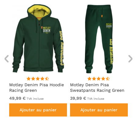
irt
Motley Denim Pisa Hoodie
Motley Denim Pisa
Mo
Racing Green
Sweatpants Racing Green
Ho
49,99 €
39,99 €
49
TVA incluse
TVA incluse
Ajouter au panier
Ajouter au panier