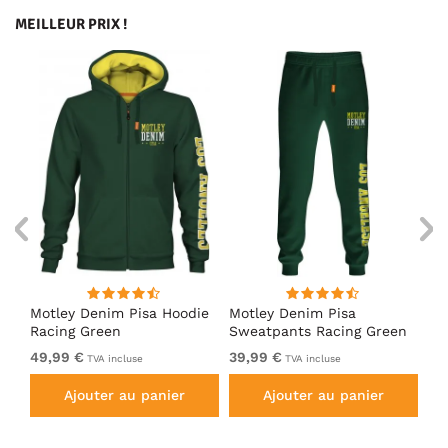
MEILLEUR PRIX !
irt
Motley Denim Pisa Hoodie
Motley Denim Pisa
Mo
Racing Green
Sweatpants Racing Green
Ho
49,99 €
39,99 €
49
TVA incluse
TVA incluse
Ajouter au panier
Ajouter au panier