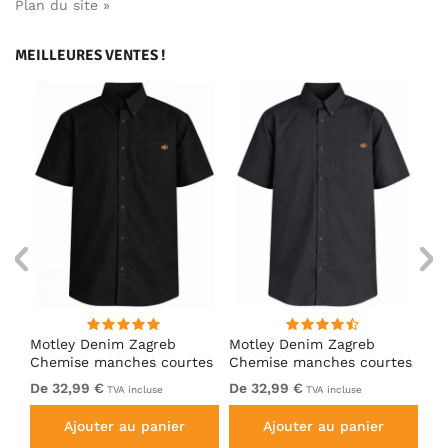
Plan du site »
MEILLEURES VENTES !
ng
Motley Denim Zagreb
Motley Denim Zagreb
Mo
Chemise manches courtes
Chemise manches courtes
Ch
Noir
Anthracite
Bl
De 32,99 €
De 32,99 €
32
TVA incluse
TVA incluse
Ajouter au panier
Ajouter au panier