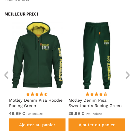
MEILLEUR PRIX !
irt
Motley Denim Pisa Hoodie
Motley Denim Pisa
Mo
Racing Green
Sweatpants Racing Green
Ho
49,99 €
39,99 €
49
TVA incluse
TVA incluse
Ajouter au panier
Ajouter au panier