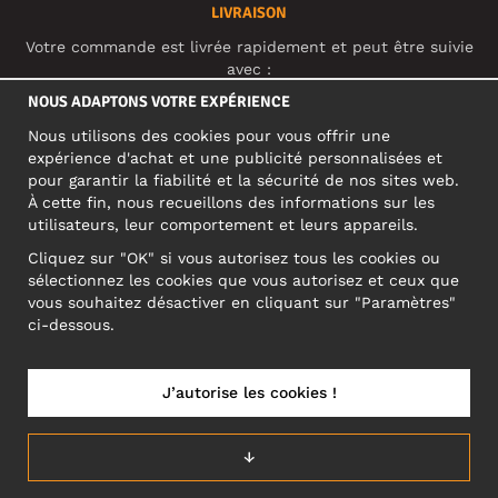
LIVRAISON
Votre commande est livrée rapidement et peut être suivie
avec :
NOUS ADAPTONS VOTRE EXPÉRIENCE
Nous utilisons des cookies pour vous offrir une
RÉSEAUX SOCIAUX
expérience d'achat et une publicité personnalisées et
pour garantir la fiabilité et la sécurité de nos sites web.
À cette fin, nous recueillons des informations sur les
utilisateurs, leur comportement et leurs appareils.
ADRESSE PROFESSIONNELLE
Cliquez sur "OK" si vous autorisez tous les cookies ou
Motley Denim Europe OÜ
sélectionnez les cookies que vous autorisez et ceux que
Narva mnt 5, EE-10117 Tallinn
vous souhaitez désactiver en cliquant sur "Paramètres"
Reg: 12356245
ci-dessous.
ATTENTION ! N'envoyez pas les retours de produits à cette
adresse !
J’autorise les cookies !
↓
FRANCE/FRANÇAIS (FR)