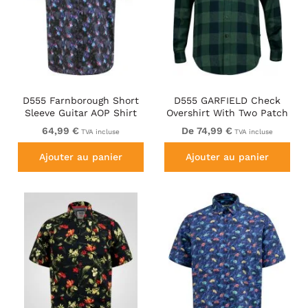
D555 Farnborough Short
D555 GARFIELD Check
Sleeve Guitar AOP Shirt
Overshirt With Two Patch
With Hidden Button Down
Pockets & Button Down
64,99 €
De 74,99 €
TVA incluse
TVA incluse
Black
Collar Navy
Ajouter au panier
Ajouter au panier