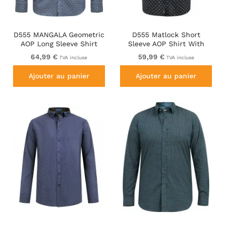
D555 MANGALA Geometric
D555 Matlock Short
AOP Long Sleeve Shirt
Sleeve AOP Shirt With
With Concealed Button
Hidden Button Down
64,99 €
59,99 €
TVA incluse
TVA incluse
Down Collar Navy
Black
Ajouter au panier
Ajouter au panier