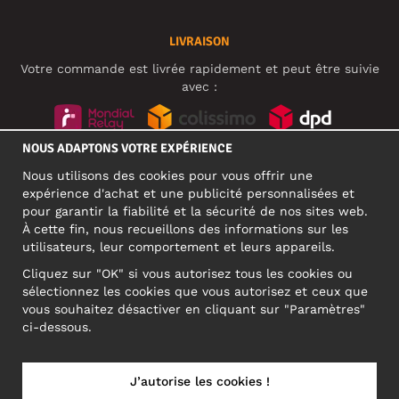
LIVRAISON
Votre commande est livrée rapidement et peut être suivie
avec :
NOUS ADAPTONS VOTRE EXPÉRIENCE
RÉSEAUX SOCIAUX
Nous utilisons des cookies pour vous offrir une
expérience d'achat et une publicité personnalisées et
pour garantir la fiabilité et la sécurité de nos sites web.
À cette fin, nous recueillons des informations sur les
ADRESSE PROFESSIONNELLE
utilisateurs, leur comportement et leurs appareils.
Motley Denim Europe OÜ
Cliquez sur "OK" si vous autorisez tous les cookies ou
Narva mnt 5, EE-10117 Tallinn
sélectionnez les cookies que vous autorisez et ceux que
Reg: 12356245
vous souhaitez désactiver en cliquant sur "Paramètres"
ATTENTION ! N'envoyez pas les retours de produits à cette
ci-dessous.
adresse !
J’autorise les cookies !