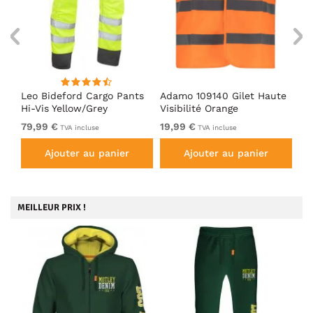
is
Leo Bideford Cargo Pants
Adamo 109140 Gilet Haute
Ad
Hi-Vis Yellow/Grey
Visibilité Orange
Tra
79,99 €
19,99 €
De
TVA incluse
TVA incluse
Ajouter au panier
Ajouter au panier
MEILLEUR PRIX !