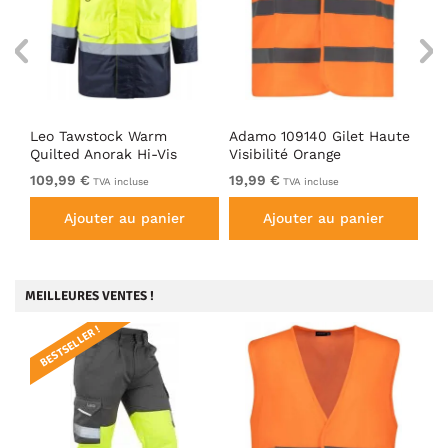
1/4
Leo Tawstock Warm
Adamo 109140 Gilet Haute
Ad
Quilted Anorak Hi-Vis
Visibilité Orange
Sof
Yellow/Navy
109,99 €
19,99 €
De
TVA incluse
TVA incluse
Ajouter au panier
Ajouter au panier
MEILLEURES VENTES !
BESTSELLER !