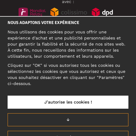
avec :
NOUS ADAPTONS VOTRE EXPÉRIENCE
RÉSEAUX SOCIAUX
Nous utilisons des cookies pour vous offrir une
expérience d'achat et une publicité personnalisées et
pour garantir la fiabilité et la sécurité de nos sites web.
À cette fin, nous recueillons des informations sur les
ADRESSE PROFESSIONNELLE
utilisateurs, leur comportement et leurs appareils.
Motley Denim Europe OÜ
Cliquez sur "OK" si vous autorisez tous les cookies ou
Narva mnt 5, EE-10117 Tallinn
sélectionnez les cookies que vous autorisez et ceux que
Reg: 12356245
vous souhaitez désactiver en cliquant sur "Paramètres"
ATTENTION ! N'envoyez pas les retours de produits à cette
ci-dessous.
adresse !
J’autorise les cookies !
FRANCE/FRANÇAIS (FR)
↓