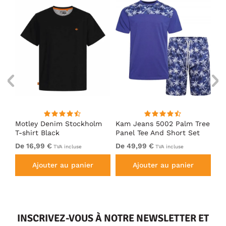
irt
Motley Denim Stockholm
Kam Jeans 5002 Palm Tree
Mo
T-shirt Black
Panel Tee And Short Set
Sh
Electric Blue
Bl
De 16,99 €
De 49,99 €
De
TVA incluse
TVA incluse
Ajouter au panier
Ajouter au panier
INSCRIVEZ-VOUS À NOTRE NEWSLETTER ET