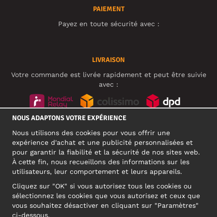
PAIEMENT
Payez en toute sécurité avec :
LIVRAISON
Votre commande est livrée rapidement et peut être suivie
avec :
NOUS ADAPTONS VOTRE EXPÉRIENCE
RÉSEAUX SOCIAUX
Nous utilisons des cookies pour vous offrir une
expérience d'achat et une publicité personnalisées et
pour garantir la fiabilité et la sécurité de nos sites web.
À cette fin, nous recueillons des informations sur les
ADRESSE PROFESSIONNELLE
utilisateurs, leur comportement et leurs appareils.
Motley Denim Europe OÜ
Cliquez sur "OK" si vous autorisez tous les cookies ou
Narva mnt 5, EE-10117 Tallinn
sélectionnez les cookies que vous autorisez et ceux que
Reg: 12356245
vous souhaitez désactiver en cliquant sur "Paramètres"
ATTENTION ! N'envoyez pas les retours de produits à cette
ci-dessous.