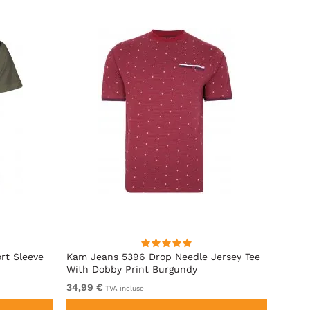
rt Sleeve
Kam Jeans 5396 Drop Needle Jersey Tee
Motle
With Dobby Print Burgundy
Indigo
34,99 €
De 11,
TVA incluse