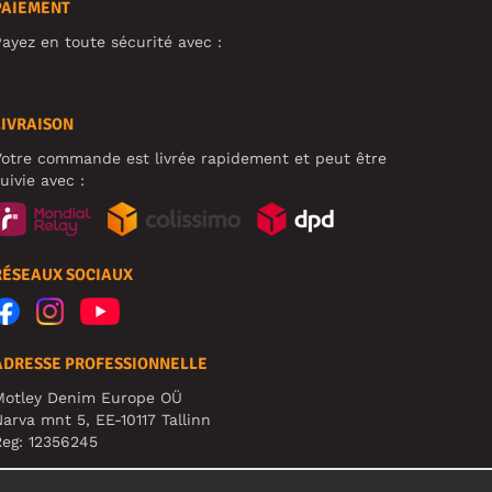
PAIEMENT
ayez en toute sécurité avec :
LIVRAISON
otre commande est livrée rapidement et peut être
uivie avec :
RÉSEAUX SOCIAUX
ADRESSE PROFESSIONNELLE
Motley Denim Europe OÜ
arva mnt 5, EE-10117 Tallinn
eg: 12356245
TTENTION ! N'envoyez pas les retours de produits à