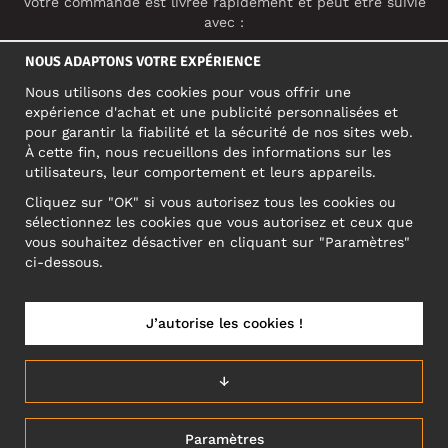
Votre commande est livrée rapidement et peut être suivie
avec :
NOUS ADAPTONS VOTRE EXPÉRIENCE
Nous utilisons des cookies pour vous offrir une
RÉSEAUX SOCIAUX
expérience d'achat et une publicité personnalisées et
pour garantir la fiabilité et la sécurité de nos sites web.
À cette fin, nous recueillons des informations sur les
utilisateurs, leur comportement et leurs appareils.
ADRESSE PROFESSIONNELLE
Cliquez sur "OK" si vous autorisez tous les cookies ou
Motley Denim Europe OÜ
sélectionnez les cookies que vous autorisez et ceux que
Narva mnt 5, EE-10117 Tallinn
vous souhaitez désactiver en cliquant sur "Paramètres"
Reg: 12356245
ci-dessous.
ATTENTION ! N'envoyez pas les retours de produits à cette
adresse !
J’autorise les cookies !
↓
FRANCE/FRANÇAIS (FR)
Paramètres