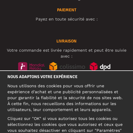
PAIEMENT
Payez en toute sécurité avec :
LIVRAISON
Votre commande est livrée rapidement et peut être suivie
avec :
NOUS ADAPTONS VOTRE EXPÉRIENCE
RÉSEAUX SOCIAUX
Nous utilisons des cookies pour vous offrir une
expérience d'achat et une publicité personnalisées et
pour garantir la fiabilité et la sécurité de nos sites web.
À cette fin, nous recueillons des informations sur les
ADRESSE PROFESSIONNELLE
utilisateurs, leur comportement et leurs appareils.
Motley Denim Europe OÜ
Cliquez sur "OK" si vous autorisez tous les cookies ou
Narva mnt 5, EE-10117 Tallinn
sélectionnez les cookies que vous autorisez et ceux que
Reg: 12356245
vous souhaitez désactiver en cliquant sur "Paramètres"