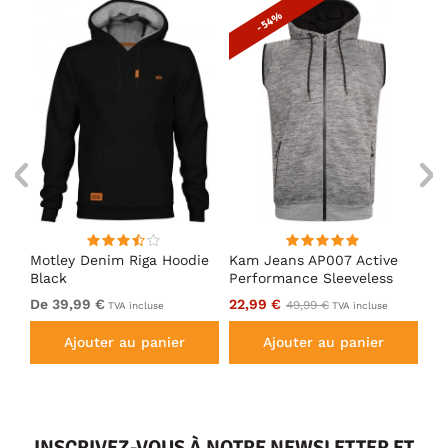
- 54%
en
Motley Denim Riga Hoodie
Kam Jeans AP007 Active
Mo
Black
Performance Sleeveless
Ho
Hoody Grey
De 39,99 €
22,99 €
De
49,99 €
TVA incluse
TVA incluse
Ajouter au panier
Ajouter au panier
INSCRIVEZ-VOUS À NOTRE NEWSLETTER ET