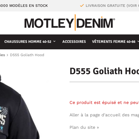
4000 MODÈLES EN STOCK
LIVRAISON GRATUITE (VOIR
CHAUSSURES HOMME 40-52
ACCESSOIRES
VÊTEMENTS FEMME 40-66
ies
D555 Goliath Hood
D555 Goliath Ho
Ce produit est épuisé et ne pe
Aller à la page d'accueil des ma
Plan du site »