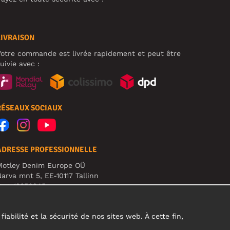
LIVRAISON
otre commande est livrée rapidement et peut être
uivie avec :
RÉSEAUX SOCIAUX
ADRESSE PROFESSIONNELLE
Motley Denim Europe OÜ
arva mnt 5, EE-10117 Tallinn
eg: 12356245
TTENTION ! N'envoyez pas les retours de produits à
ette adresse !
abilité et la sécurité de nos sites web. À cette fin,