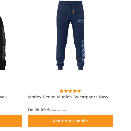
lack
Motley Denim Munich Sweatpants Navy
Motle
De 39,99 €
De 49
TVA incluse
Ajouter au panier