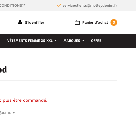
 CONDITIONS)*
serviceclients@motleydenim.fr
0
S'identifier
Panier d'achat
VÊTEMENTS FEMME XS-XXL
MARQUES
OFFRE
od
ut plus être commandé.
gasins »