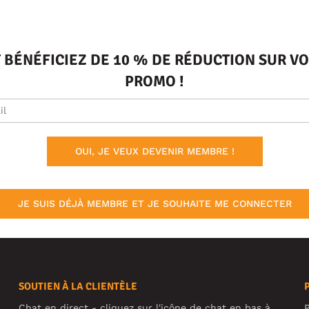
T BÉNÉFICIEZ DE 10 % DE RÉDUCTION SUR 
PROMO !
OUI, JE VEUX DEVENIR MEMBRE !
JE SUIS DÉJÀ MEMBRE ET JE SOUHAITE ME CONNECTER
SOUTIEN À LA CLIENTÈLE
Chat en direct - cliquez sur l'icône de chat en bas à
P