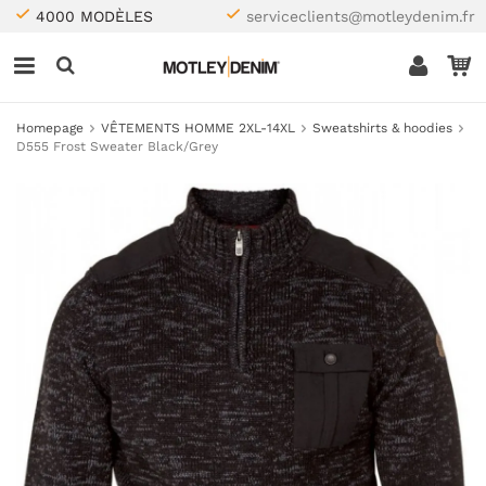
4000 MODÈLES
serviceclients@motleydenim.fr
Homepage
VÊTEMENTS HOMME 2XL-14XL
Sweatshirts & hoodies
D555 Frost Sweater Black/Grey