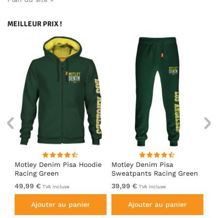
MEILLEUR PRIX !
irt
Motley Denim Pisa Hoodie
Motley Denim Pisa
Mo
Racing Green
Sweatpants Racing Green
Ho
49,99 €
39,99 €
49
TVA incluse
TVA incluse
Ajouter au panier
Ajouter au panier