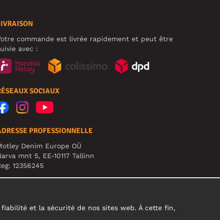
LIVRAISON
otre commande est livrée rapidement et peut être
uivie avec :
RÉSEAUX SOCIAUX
ADRESSE PROFESSIONNELLE
Motley Denim Europe OÜ
arva mnt 5, EE-10117 Tallinn
eg: 12356245
TTENTION ! N'envoyez pas les retours de produits à
ette adresse !
abilité et la sécurité de nos sites web. À cette fin,