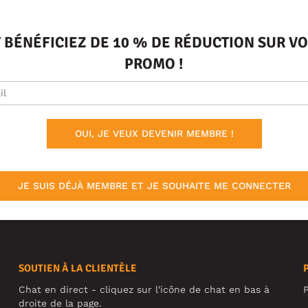
T BÉNÉFICIEZ DE 10 % DE RÉDUCTION SUR 
PROMO !
OUI, JE VEUX DEVENIR MEMBRE !
JE SUIS DÉJÀ MEMBRE ET JE SOUHAITE ME CONNECTER
SOUTIEN À LA CLIENTÈLE
Chat en direct - cliquez sur l'icône de chat en bas à
P
droite de la page.