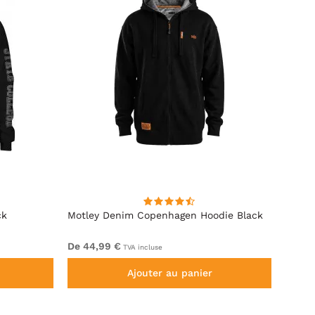
ck
Motley Denim Copenhagen Hoodie Black
Motle
De 44,99 €
De 44
TVA incluse
Ajouter au panier