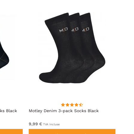
ks Black
Motley Denim 3-pack Socks Black
Motle
Black
9,99 €
De 27
TVA incluse