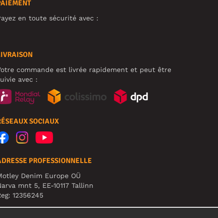
PAIEMENT
ayez en toute sécurité avec :
LIVRAISON
otre commande est livrée rapidement et peut être
uivie avec :
RÉSEAUX SOCIAUX
ADRESSE PROFESSIONNELLE
Motley Denim Europe OÜ
arva mnt 5, EE-10117 Tallinn
eg: 12356245
TTENTION ! N'envoyez pas les retours de produits à