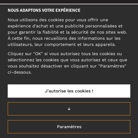
RÉSEAUX SOCIAUX
NOUS ADAPTONS VOTRE EXPÉRIENCE
Nous utilisons des cookies pour vous offrir une
expérience d'achat et une publicité personnalisées et
pour garantir la fiabilité et la sécurité de nos sites web.
ADRESSE PROFESSIONNELLE
À cette fin, nous recueillons des informations sur les
Motley Denim Europe OÜ
utilisateurs, leur comportement et leurs appareils.
Narva mnt 5, EE-10117 Tallinn
Cliquez sur "OK" si vous autorisez tous les cookies ou
Reg: 12356245
sélectionnez les cookies que vous autorisez et ceux que
ATTENTION ! N'envoyez pas les retours de produits à cette
vous souhaitez désactiver en cliquant sur "Paramètres"
adresse !
ci-dessous.
J’autorise les cookies !
FRANCE/FRANÇAIS (FR)
↓
Paramètres