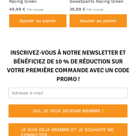
Racing Green
Sweatpants Racing Green
Ho
49,99 €
39,99 €
49
TVA incluse
TVA incluse
Ajouter au panier
Ajouter au panier
INSCRIVEZ-VOUS À NOTRE NEWSLETTER ET
BÉNÉFICIEZ DE 10 % DE RÉDUCTION SUR
VOTRE PREMIÈRE COMMANDE AVEC UN CODE
PROMO !
OUI, JE VEUX DEVENIR MEMBRE !
JE SUIS DÉJÀ MEMBRE ET JE SOUHAITE ME
CONNECTER