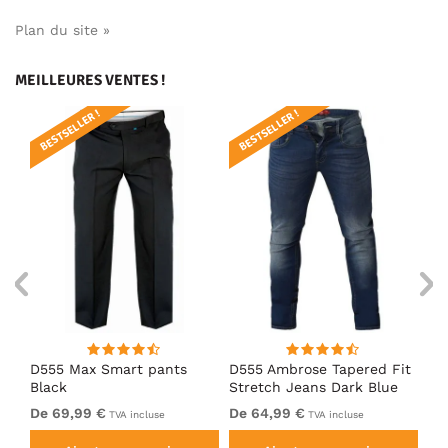
Plan du site »
MEILLEURES VENTES !
BESTSELLER !
BESTSELLER !
BE
D555 Max Smart pants
D555 Ambrose Tapered Fit
Ro
Black
Stretch Jeans Dark Blue
Je
De 69,99 €
De 64,99 €
64
TVA incluse
TVA incluse