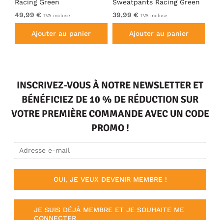
Racing Green
Sweatpants Racing Green
Ho
49,99 €
39,99 €
49
TVA incluse
TVA incluse
Ajouter au panier
Ajouter au panier
INSCRIVEZ-VOUS À NOTRE NEWSLETTER ET
BÉNÉFICIEZ DE 10 % DE RÉDUCTION SUR
VOTRE PREMIÈRE COMMANDE AVEC UN CODE
PROMO !
OUI, JE VEUX DEVENIR MEMBRE !
JE SUIS DÉJÀ MEMBRE ET JE SOUHAITE ME
CONNECTER