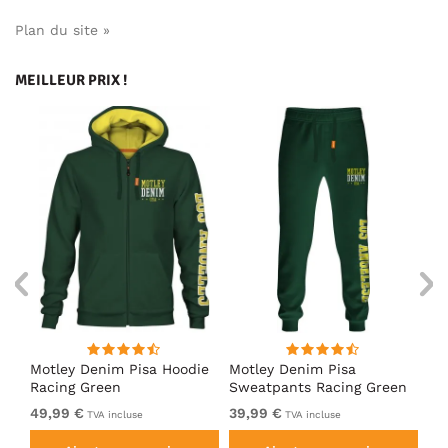
Plan du site »
MEILLEUR PRIX !
irt
Motley Denim Pisa Hoodie
Motley Denim Pisa
Mo
Racing Green
Sweatpants Racing Green
Ho
49,99 €
39,99 €
49
TVA incluse
TVA incluse