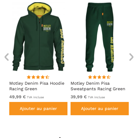
irt
Motley Denim Pisa Hoodie
Motley Denim Pisa
Mo
Racing Green
Sweatpants Racing Green
Ho
49,99 €
39,99 €
49
TVA incluse
TVA incluse
Ajouter au panier
Ajouter au panier