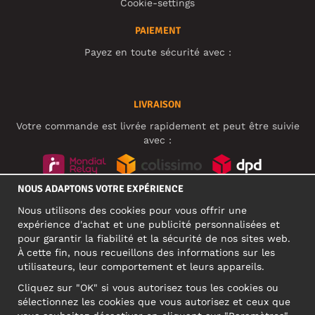
Cookie-settings
PAIEMENT
Payez en toute sécurité avec :
LIVRAISON
Votre commande est livrée rapidement et peut être suivie
avec :
NOUS ADAPTONS VOTRE EXPÉRIENCE
RÉSEAUX SOCIAUX
Nous utilisons des cookies pour vous offrir une
expérience d'achat et une publicité personnalisées et
pour garantir la fiabilité et la sécurité de nos sites web.
À cette fin, nous recueillons des informations sur les
ADRESSE PROFESSIONNELLE
utilisateurs, leur comportement et leurs appareils.
Motley Denim Europe OÜ
Cliquez sur "OK" si vous autorisez tous les cookies ou
Narva mnt 5, EE-10117 Tallinn
sélectionnez les cookies que vous autorisez et ceux que
Reg: 12356245