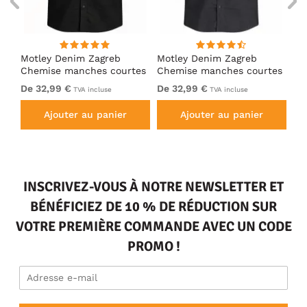
Motley Denim Zagreb
Motley Denim Zagreb
Mo
es
Chemise manches courtes
Chemise manches courtes
Ch
Noir
Anthracite
Bl
De 32,99 €
De 32,99 €
32
TVA incluse
TVA incluse
Ajouter au panier
Ajouter au panier
INSCRIVEZ-VOUS À NOTRE NEWSLETTER ET
BÉNÉFICIEZ DE 10 % DE RÉDUCTION SUR
VOTRE PREMIÈRE COMMANDE AVEC UN CODE
PROMO !