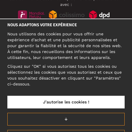
avec :
NOUS ADAPTONS VOTRE EXPÉRIENCE
RÉSEAUX SOCIAUX
Nous utilisons des cookies pour vous offrir une
expérience d'achat et une publicité personnalisées et
pour garantir la fiabilité et la sécurité de nos sites web.
À cette fin, nous recueillons des informations sur les
ADRESSE PROFESSIONNELLE
utilisateurs, leur comportement et leurs appareils.
Motley Denim Europe OÜ
Cliquez sur "OK" si vous autorisez tous les cookies ou
Narva mnt 5, EE-10117 Tallinn
sélectionnez les cookies que vous autorisez et ceux que
Reg: 12356245
vous souhaitez désactiver en cliquant sur "Paramètres"
ATTENTION ! N'envoyez pas les retours de produits à cette
ci-dessous.
adresse !
J’autorise les cookies !
FRANCE/FRANÇAIS (FR)
↓