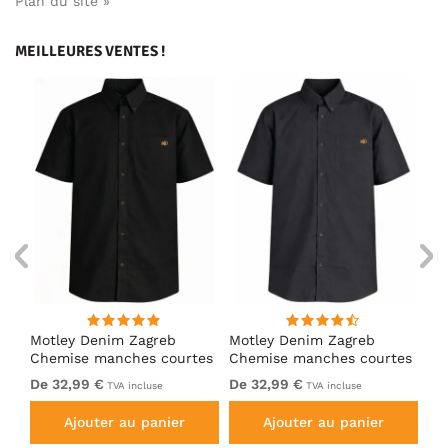
Plan du site »
MEILLEURES VENTES !
ng
Motley Denim Zagreb
Motley Denim Zagreb
Mo
Chemise manches courtes
Chemise manches courtes
Ch
Noir
Anthracite
Bl
De 32,99 €
De 32,99 €
32
TVA incluse
TVA incluse
Ajouter au panier
Ajouter au panier