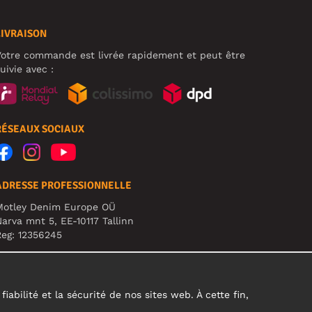
LIVRAISON
otre commande est livrée rapidement et peut être
uivie avec :
RÉSEAUX SOCIAUX
ADRESSE PROFESSIONNELLE
Motley Denim Europe OÜ
arva mnt 5, EE-10117 Tallinn
eg: 12356245
TTENTION ! N'envoyez pas les retours de produits à
ette adresse !
abilité et la sécurité de nos sites web. À cette fin,