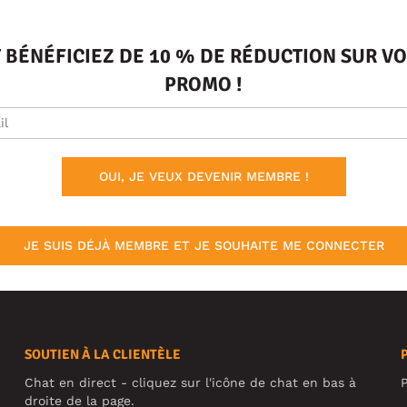
T BÉNÉFICIEZ DE 10 % DE RÉDUCTION SUR 
PROMO !
OUI, JE VEUX DEVENIR MEMBRE !
JE SUIS DÉJÀ MEMBRE ET JE SOUHAITE ME CONNECTER
SOUTIEN À LA CLIENTÈLE
Chat en direct - cliquez sur l'icône de chat en bas à
P
droite de la page.