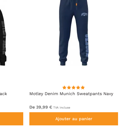
lack
Motley Denim Munich Sweatpants Navy
Motle
De 39,99 €
De 49
TVA incluse
Ajouter au panier