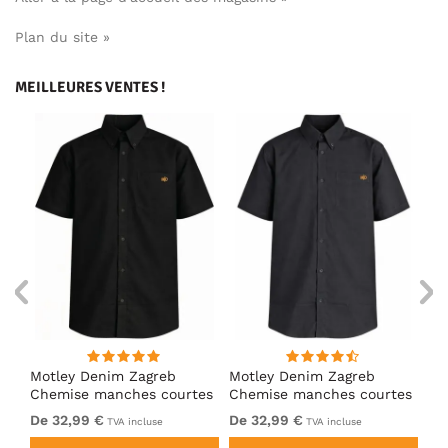
Plan du site »
MEILLEURES VENTES !
Motley Denim Zagreb
Motley Denim Zagreb
Mo
es
Chemise manches courtes
Chemise manches courtes
Ch
Noir
Anthracite
Bl
De 32,99 €
De 32,99 €
32
TVA incluse
TVA incluse